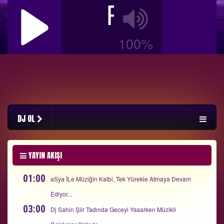
RadyoBiz
100%
DJ OL
YAYIN AKIŞI
01:00
aSya İLe Müziğin Kalbi, Tek Yürekle Atmaya Devam
Ediyor...
03:00
Dj Sahin Şiir Tadında Geceyi Yasarken Müzikli