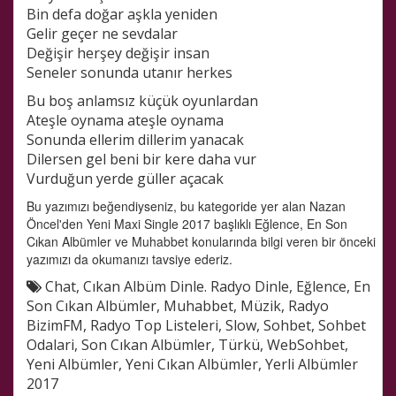
Bin defa doğar aşkla yeniden
Gelir geçer ne sevdalar
Değişir herşey değişir insan
Seneler sonunda utanır herkes
Bu boş anlamsız küçük oyunlardan
Ateşle oynama ateşle oynama
Sonunda ellerim dillerim yanacak
Dilersen gel beni bir kere daha vur
Vurduğun yerde güller açacak
Bu yazımızı beğendiyseniz, bu kategoride yer alan
Nazan
Öncel'den Yeni Maxi Single 2017
başlıklı Eğlence, En Son
Cıkan Albümler ve Muhabbet konularında bilgi veren bir önceki
yazımızı da okumanızı tavsiye ederiz.
Chat
,
Cıkan Albüm Dinle. Radyo Dinle
,
Eğlence
,
En
Son Cıkan Albümler
,
Muhabbet
,
Müzik
,
Radyo
BizimFM
,
Radyo Top Listeleri
,
Slow
,
Sohbet
,
Sohbet
Odalari
,
Son Cıkan Albümler
,
Türkü
,
WebSohbet
,
Yeni Albümler
,
Yeni Cıkan Albümler
,
Yerli Albümler
2017