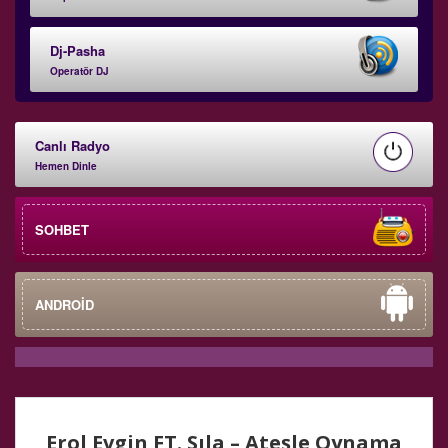
Dj-Pasha
Operatör DJ
Canlı Radyo
Hemen Dinle
SOHBET
ANDROİD
Erol Evgin FT. Sıla – Ateşle Oynama