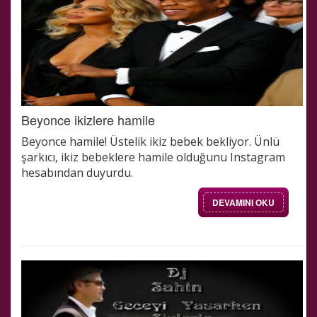
Beyonce ikizlere hamile
Beyonce hamile! Üstelik ikiz bebek bekliyor. Ünlü
şarkıcı, ikiz bebeklere hamile olduğunu Instagram
hesabından duyurdu.
DEVAMINI OKU