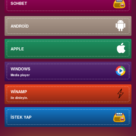
SOHBET
ANDROİD
APPLE
WINDOWS
Media player
WİNAMP
ile dinleyin.
İSTEK YAP