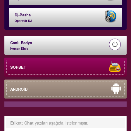
Dj-Pasha
Operatör DJ
Canlı Radyo
Hemen Dinle
SOHBET
ANDROİD
Etiket:
Chat
yazıları aşağıda listelenmiştir.