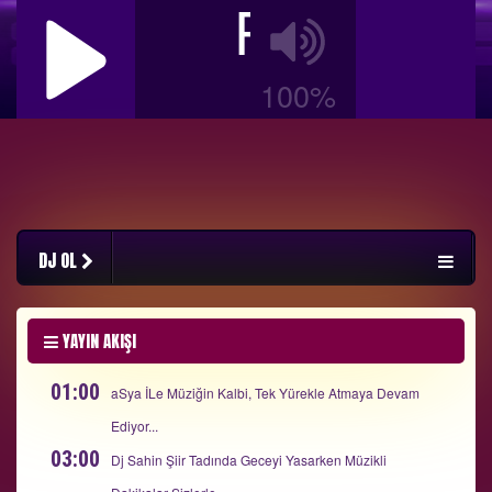
RadyoBizi
100%
DJ OL
YAYIN AKIŞI
01:00
aSya İLe Müziğin Kalbi, Tek Yürekle Atmaya Devam
Ediyor...
03:00
Dj Sahin Şiir Tadında Geceyi Yasarken Müzikli