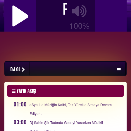
RadyoBiz
100%
DJ OL
YAYIN AKIŞI
01:00
aSya İLe Müziğin Kalbi, Tek Yürekle Atmaya Devam
Ediyor...
03:00
Dj Sahin Şiir Tadında Geceyi Yasarken Müzikli