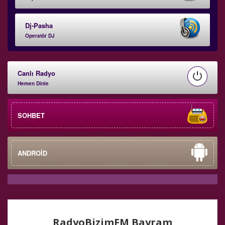
Dj-Pasha
Operatör DJ
Canlı Radyo
Hemen Dinle
SOHBET
ANDROİD
RadyoBizimFM Bayram