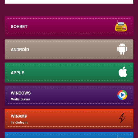
SOHBET
ANDROİD
APPLE
WINDOWS
Media player
WİNAMP
ile dinleyin.