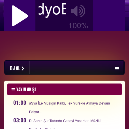
RadyoBizimFM C
100%
DJ OL
YAYIN AKIŞI
01:00
aSya İLe Müziğin Kalbi, Tek Yürekle Atmaya Devam
Ediyor...
03:00
Dj Sahin Şiir Tadında Geceyi Yasarken Müzikli