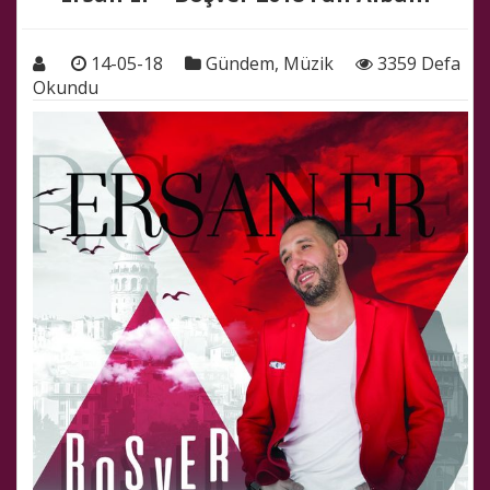
14-05-18
Gündem
,
Müzik
3359 Defa
Okundu