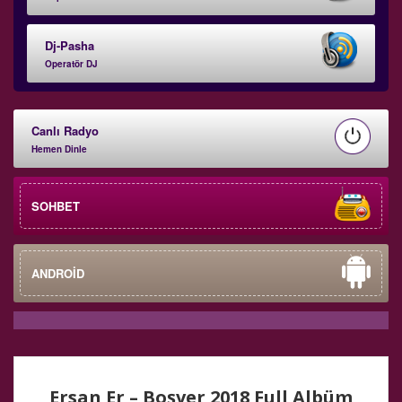
Dj-Pasha
Operatör DJ
Canlı Radyo
Hemen Dinle
SOHBET
ANDROİD
Ersan Er – Boşver 2018 Full Albüm