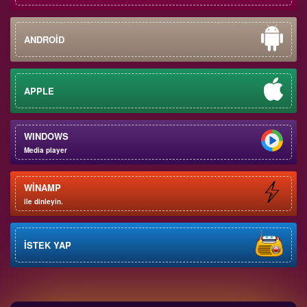
ANDROİD
APPLE
WINDOWS
Media player
WİNAMP
ile dinleyin.
İSTEK YAP