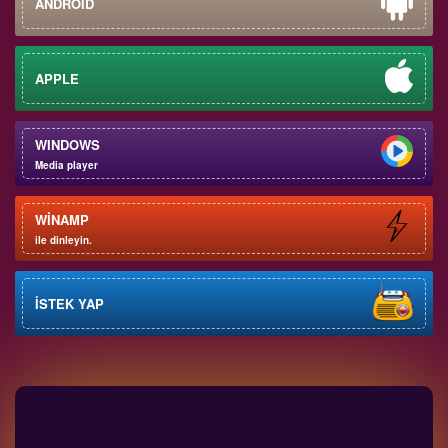
ANDROİD
APPLE
WINDOWS
Media player
WİNAMP
ile dinleyin.
İSTEK YAP