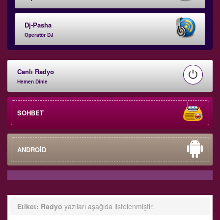
Dj-Pasha
Operatör DJ
Canlı Radyo
Hemen Dinle
SOHBET
ANDROİD
Etiket:
Radyo
yazıları aşağıda listelenmiştir.