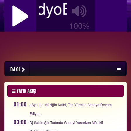
RadyoBizimFM C
100%
DJ OL
YAYIN AKIŞI
01:00
aSya İLe Müziğin Kalbi, Tek Yürekle Atmaya Devam
Ediyor...
03:00
Dj Sahin Şiir Tadında Geceyi Yasarken Müzikli