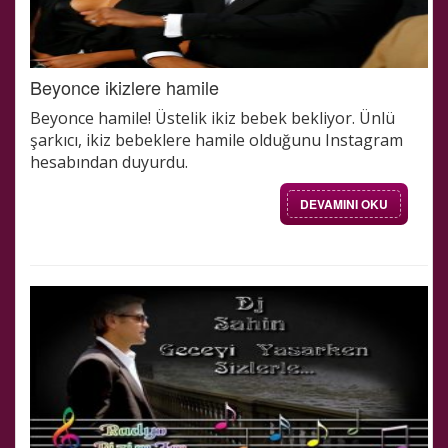
Beyonce ikizlere hamile
Beyonce hamile! Üstelik ikiz bebek bekliyor. Ünlü
şarkıcı, ikiz bebeklere hamile olduğunu Instagram
hesabından duyurdu.
DEVAMINI OKU