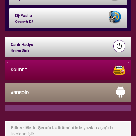
Dj-Pasha
Operatör DJ
Canlı Radyo
Hemen Dinle
SOHBET
ANDROİD
Etiket:
Metin Şentürk albümü dinle
yazıları aşağıda
listelenmiştir.