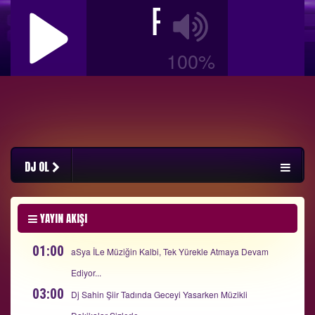
RadyoBiz
100%
DJ OL
YAYIN AKIŞI
01:00
aSya İLe Müziğin Kalbi, Tek Yürekle Atmaya Devam
Ediyor...
03:00
Dj Sahin Şiir Tadında Geceyi Yasarken Müzikli