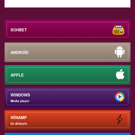
SOHBET
ANDROİD
APPLE
WINDOWS
Media player
WİNAMP
ile dinleyin.